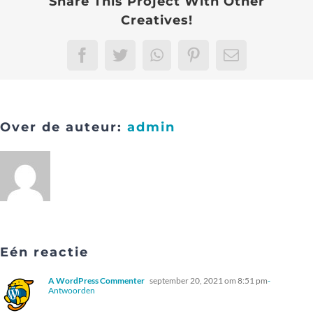
Share This Project With Other
Creatives!
Facebook
Twitter
WhatsApp
Pinterest
E-
mail
Over de auteur:
admin
Eén reactie
A WordPress Commenter
september 20, 2021 om 8:51 pm
-
Antwoorden