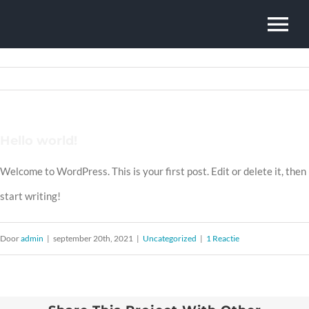
Ga
To
naar
inhoud
Nav
Home
Over
Hello world!
Welcome to WordPress. This is your first post. Edit or delete it, then
Netwerk
start writing!
Contact
Door
admin
|
september 20th, 2021
|
Uncategorized
|
1 Reactie