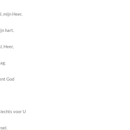
U, mijn Heer,
jn hart.
U, Heer,
zag.
bent God
slechts voor U
oel.