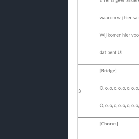
En er is geen ander
waarom wij hier sam
Wij komen hier voo
dat bent U!
[Bridge]
O, o, o, o, o, o, o, o, o
3
O, o, o, o, o, o, o, o, 
[Chorus]