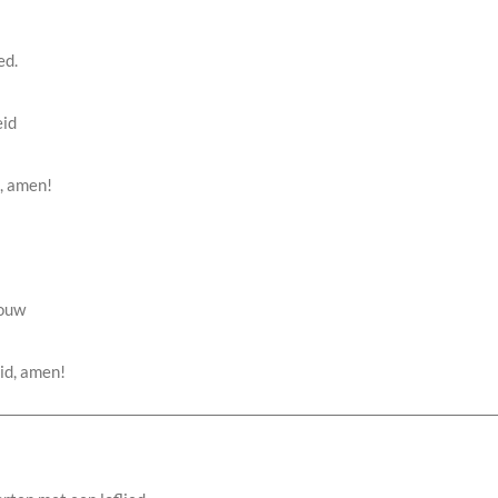
ed.
eid
d, amen!
rouw
eid, amen!