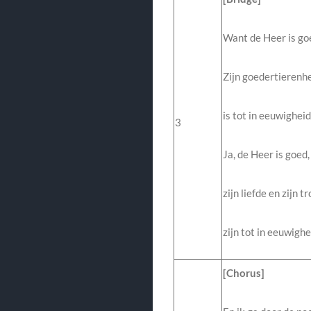
Want de Heer is go
Zijn goedertierenh
is tot in eeuwighei
3
Ja, de Heer is goed,
zijn liefde en zijn t
zijn tot in eeuwigh
[Chorus]