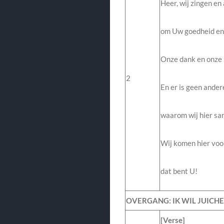
Heer, wij zingen en
om Uw goedheid en
Onze dank en onze l
2
En er is geen ander
waarom wij hier sam
Wij komen hier voo
dat bent U!
OVERGANG: IK WIL JUICH
[Verse]