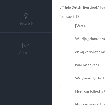
1 Triple Dutch: Een doel / Ik w
Toonsoort: D
Netwerk
[Verse]
Wij zijn gekomen v
en wij verlangen me
Contact
naar meer van U.
Wat geweldig dat U
1
Heer, ons loflied is
Heel ons wezen is al