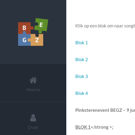
Ga
naar
Klik op een blok om naar song
inhoud
Blok 1
Blok 2
Blok 3
Home
Blok 4
Pinksterenevent BEGZ – 9 ju
BLOK 1
</strong >
:
Over