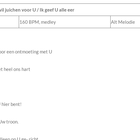
il juichen voor U / Ik geef U alle eer
160 BPM, medley
Alt Melodie
oor een ontmoeting met U
t heel ons hart
 hier bent!
 Uw troon.
leen op U ge- richt.