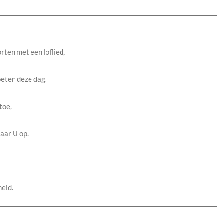
orten met een loflied,
oeten deze dag.
 toe,
naar U op.
eid.