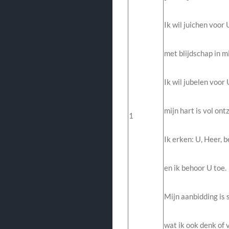
Ik wil juichen voor 
met blijdschap in mi
Ik wil jubelen voor 
mijn hart is vol ont
1
Ik erken: U, Heer, 
en ik behoor U toe.
Mijn aanbidding is 
wat ik ook denk of v