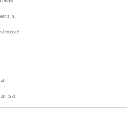
e reden
en zijn.
r één doel:
, oh!
o, oh! (2x)