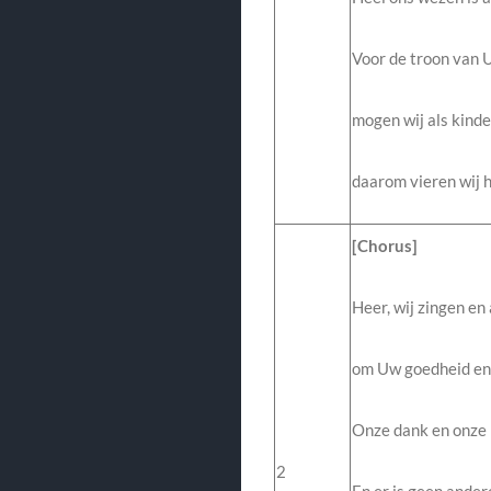
Voor de troon van
mogen wij als kinde
daarom vieren wij h
[Chorus]
Heer, wij zingen en
om Uw goedheid en
Onze dank en onze l
2