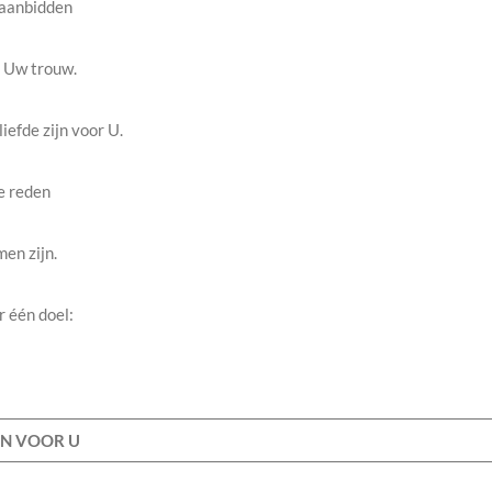
 aanbidden
 Uw trouw.
iefde zijn voor U.
e reden
en zijn.
r één doel:
EN VOOR U