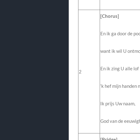
[Chorus]
En ik ga door de po
want ik wil U ontm
En ik zing U alle lof
2
‘k hef mijn handen 
Ik prijs Uw naam,
God van de eeuwigh
[Bridge]